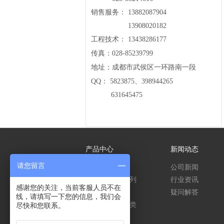
销售服务： 13882087904
13908020182
工程技术： 13438286177
传真：028-85239799
地址：成都市武侯区一环路南一段
QQ： 5823875、398944265
631645475
产品中心
新闻动态
请您留言
压力测量系列
公司新闻
温度/温湿度系列
行业资讯
感谢您的关注，当前客服人员不在
物位测量系列
疑问解答
线，请填写一下您的信息，我们会
传感器/变送器类
尽快和您联系。
流量计